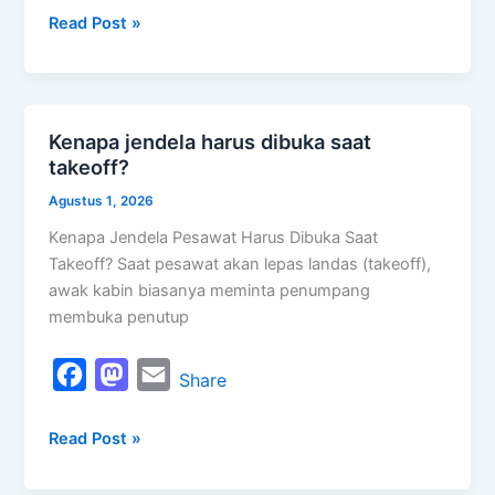
Read Post »
c
s
a
e
t
i
b
o
l
o
d
Kenapa jendela harus dibuka saat
Kenapa
o
o
takeoff?
jendela
k
n
harus
Agustus 1, 2026
dibuka
Kenapa Jendela Pesawat Harus Dibuka Saat
saat
Takeoff? Saat pesawat akan lepas landas (takeoff),
takeoff?
awak kabin biasanya meminta penumpang
membuka penutup
F
M
E
Share
a
a
m
Read Post »
c
s
a
e
t
i