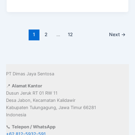
e
t
i
b
o
l
o
d
1
2
…
12
Next
→
o
o
k
n
PT Dimas Jaya Sentosa
📍
Alamat Kantor
Dusun Jeruk RT 01 RW 11
Desa Jabon, Kecamatan Kalidawir
Kabupaten Tulungagung, Jawa Timur 66281
Indonesia
📞
Telepon / WhatsApp
+62 812-5932-591