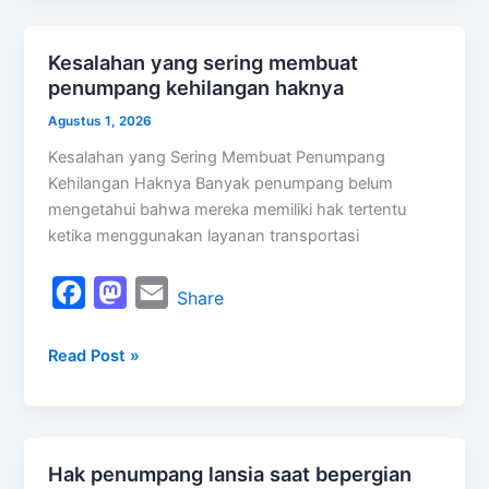
b
o
l
o
d
Kesalahan yang sering membuat
Kesalahan
o
o
penumpang kehilangan haknya
yang
k
n
sering
Agustus 1, 2026
membuat
Kesalahan yang Sering Membuat Penumpang
penumpang
Kehilangan Haknya Banyak penumpang belum
kehilangan
mengetahui bahwa mereka memiliki hak tertentu
haknya
ketika menggunakan layanan transportasi
F
M
E
Share
a
a
m
Read Post »
c
s
a
e
t
i
b
o
l
o
d
Hak penumpang lansia saat bepergian
Hak