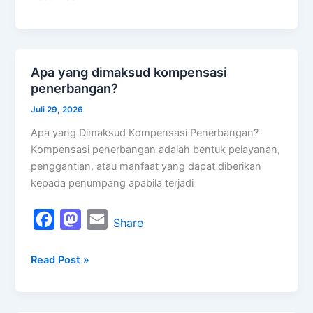
e
t
i
b
o
l
o
d
Apa yang dimaksud kompensasi
Apa
o
o
penerbangan?
yang
k
n
dimaksud
Juli 29, 2026
kompensasi
Apa yang Dimaksud Kompensasi Penerbangan?
penerbangan?
Kompensasi penerbangan adalah bentuk pelayanan,
penggantian, atau manfaat yang dapat diberikan
kepada penumpang apabila terjadi
F
M
E
Share
a
a
m
Read Post »
c
s
a
e
t
i
b
o
l