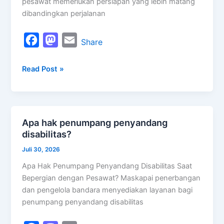
pesawat memerlukan persiapan yang lebih matang
dibandingkan perjalanan
F
M
E
Share
a
a
m
Read Post »
c
s
a
e
t
i
b
o
l
o
d
Apa hak penumpang penyandang
Apa
o
o
disabilitas?
hak
k
n
penumpang
Juli 30, 2026
penyandang
Apa Hak Penumpang Penyandang Disabilitas Saat
disabilitas?
Bepergian dengan Pesawat? Maskapai penerbangan
dan pengelola bandara menyediakan layanan bagi
penumpang penyandang disabilitas