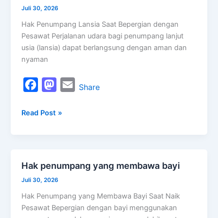
o
o
penumpang
Juli 30, 2026
k
n
lansia
Hak Penumpang Lansia Saat Bepergian dengan
saat
Pesawat Perjalanan udara bagi penumpang lanjut
bepergian
usia (lansia) dapat berlangsung dengan aman dan
nyaman
F
M
E
Share
a
a
m
Read Post »
c
s
a
e
t
i
b
o
l
o
d
Hak penumpang yang membawa bayi
Hak
o
o
penumpang
Juli 30, 2026
k
n
yang
Hak Penumpang yang Membawa Bayi Saat Naik
membawa
Pesawat Bepergian dengan bayi menggunakan
bayi