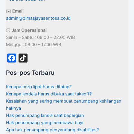
✉️
Email
admin@dimasjayasentosa.co.id
🕒
Jam Operasional
Senin – Sabtu : 08.00 – 22.00 WIB
Minggu : 08.00 – 17.00 WIB
F
T
a
i
Pos-pos Terbaru
c
k
e
T
Kenapa meja lipat harus ditutup?
b
o
Kenapa jendela harus dibuka saat takeoff?
Kesalahan yang sering membuat penumpang kehilangan
o
k
haknya
o
Hak penumpang lansia saat bepergian
k
Hak penumpang yang membawa bayi
Apa hak penumpang penyandang disabilitas?