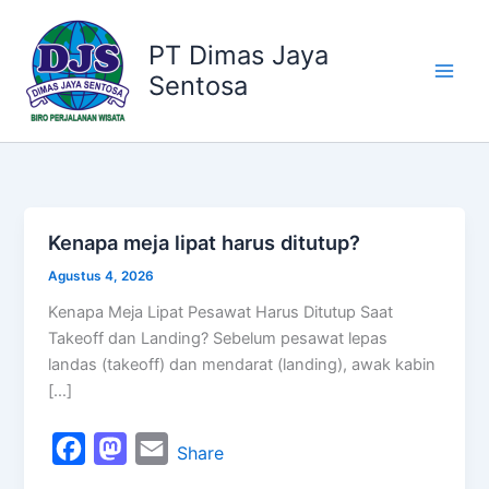
Kategori
Lewati
ke
PT Dimas Jaya
konten
Sentosa
Kenapa meja lipat harus ditutup?
Kenapa
meja
Agustus 4, 2026
lipat
Kenapa Meja Lipat Pesawat Harus Ditutup Saat
harus
Takeoff dan Landing? Sebelum pesawat lepas
ditutup?
landas (takeoff) dan mendarat (landing), awak kabin
[…]
F
M
E
Share
a
a
m