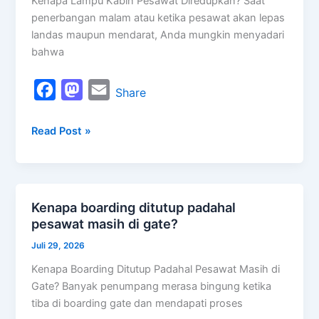
Kenapa Lampu Kabin Pesawat Diredupkan? Saat
diredupkan?
penerbangan malam atau ketika pesawat akan lepas
landas maupun mendarat, Anda mungkin menyadari
bahwa
F
M
E
Share
a
a
m
Read Post »
c
s
a
e
t
i
b
o
l
o
d
Kenapa boarding ditutup padahal
Kenapa
o
o
pesawat masih di gate?
boarding
k
n
ditutup
Juli 29, 2026
padahal
Kenapa Boarding Ditutup Padahal Pesawat Masih di
pesawat
Gate? Banyak penumpang merasa bingung ketika
masih
tiba di boarding gate dan mendapati proses
di