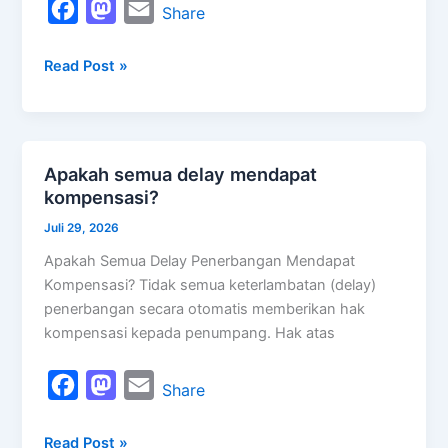
F
M
E
Share
a
a
m
Read Post »
c
s
a
e
t
i
b
o
l
o
d
Apakah semua delay mendapat
Apakah
o
o
kompensasi?
semua
k
n
delay
Juli 29, 2026
mendapat
Apakah Semua Delay Penerbangan Mendapat
kompensasi?
Kompensasi? Tidak semua keterlambatan (delay)
penerbangan secara otomatis memberikan hak
kompensasi kepada penumpang. Hak atas
F
M
E
Share
a
a
m
Read Post »
c
s
a