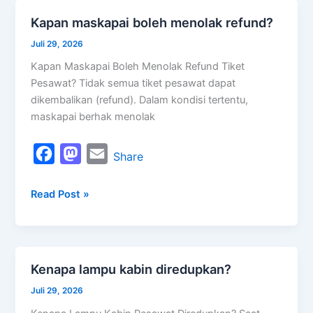
o
d
Kapan maskapai boleh menolak refund?
Kapan
o
o
maskapai
Juli 29, 2026
k
n
boleh
Kapan Maskapai Boleh Menolak Refund Tiket
menolak
Pesawat? Tidak semua tiket pesawat dapat
refund?
dikembalikan (refund). Dalam kondisi tertentu,
maskapai berhak menolak
F
M
E
Share
a
a
m
Read Post »
c
s
a
e
t
i
b
o
l
o
d
Kenapa lampu kabin diredupkan?
Kenapa
o
o
lampu
Juli 29, 2026
k
n
kabin