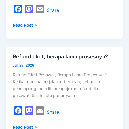
gate?
F
M
E
Share
a
a
m
Read Post »
c
s
a
e
t
i
b
o
l
o
d
Refund tiket, berapa lama prosesnya?
Refund
o
o
tiket,
Juli 29, 2026
k
n
berapa
Refund Tiket Pesawat, Berapa Lama Prosesnya?
lama
Ketika rencana perjalanan berubah, sebagian
prosesnya?
penumpang memilih mengajukan refund tiket
pesawat. Salah satu pertanyaan
F
M
E
Share
a
a
m
Read Post »
c
s
a