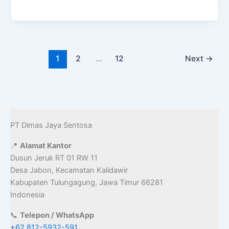
e
t
i
b
o
l
o
d
1
2
…
12
Next
→
o
o
k
n
PT Dimas Jaya Sentosa
📍
Alamat Kantor
Dusun Jeruk RT 01 RW 11
Desa Jabon, Kecamatan Kalidawir
Kabupaten Tulungagung, Jawa Timur 66281
Indonesia
📞
Telepon / WhatsApp
+62 812-5932-591