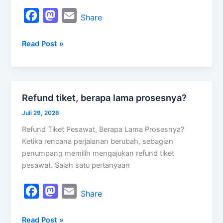
gate?
F
M
E
Share
a
a
m
Read Post »
c
s
a
e
t
i
b
o
l
o
d
Refund tiket, berapa lama prosesnya?
Refund
o
o
tiket,
Juli 29, 2026
k
n
berapa
Refund Tiket Pesawat, Berapa Lama Prosesnya?
lama
Ketika rencana perjalanan berubah, sebagian
prosesnya?
penumpang memilih mengajukan refund tiket
pesawat. Salah satu pertanyaan
F
M
E
Share
a
a
m
Read Post »
c
s
a