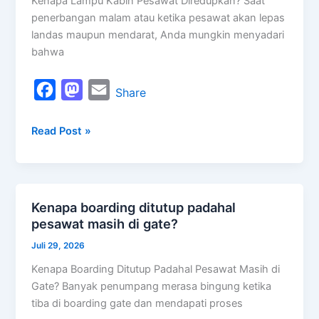
Kenapa Lampu Kabin Pesawat Diredupkan? Saat
diredupkan?
penerbangan malam atau ketika pesawat akan lepas
landas maupun mendarat, Anda mungkin menyadari
bahwa
F
M
E
Share
a
a
m
Read Post »
c
s
a
e
t
i
b
o
l
o
d
Kenapa boarding ditutup padahal
Kenapa
o
o
pesawat masih di gate?
boarding
k
n
ditutup
Juli 29, 2026
padahal
Kenapa Boarding Ditutup Padahal Pesawat Masih di
pesawat
Gate? Banyak penumpang merasa bingung ketika
masih
tiba di boarding gate dan mendapati proses
di