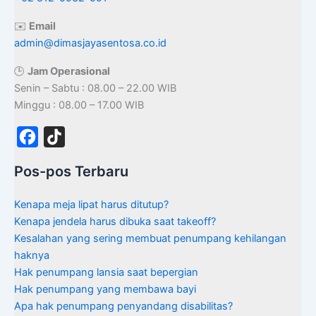
✉️
Email
admin@dimasjayasentosa.co.id
🕒
Jam Operasional
Senin – Sabtu : 08.00 – 22.00 WIB
Minggu : 08.00 – 17.00 WIB
F
T
a
i
Pos-pos Terbaru
c
k
e
T
Kenapa meja lipat harus ditutup?
b
o
Kenapa jendela harus dibuka saat takeoff?
Kesalahan yang sering membuat penumpang kehilangan
o
k
haknya
o
Hak penumpang lansia saat bepergian
k
Hak penumpang yang membawa bayi
Apa hak penumpang penyandang disabilitas?