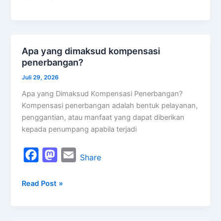
e
t
i
b
o
l
o
d
Apa yang dimaksud kompensasi
Apa
o
o
penerbangan?
yang
k
n
dimaksud
Juli 29, 2026
kompensasi
Apa yang Dimaksud Kompensasi Penerbangan?
penerbangan?
Kompensasi penerbangan adalah bentuk pelayanan,
penggantian, atau manfaat yang dapat diberikan
kepada penumpang apabila terjadi
F
M
E
Share
a
a
m
Read Post »
c
s
a
e
t
i
b
o
l