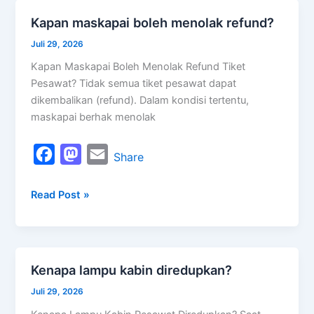
o
d
Kapan maskapai boleh menolak refund?
Kapan
o
o
maskapai
Juli 29, 2026
k
n
boleh
Kapan Maskapai Boleh Menolak Refund Tiket
menolak
Pesawat? Tidak semua tiket pesawat dapat
refund?
dikembalikan (refund). Dalam kondisi tertentu,
maskapai berhak menolak
F
M
E
Share
a
a
m
Read Post »
c
s
a
e
t
i
b
o
l
o
d
Kenapa lampu kabin diredupkan?
Kenapa
o
o
lampu
Juli 29, 2026
k
n
kabin