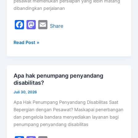
pesawat memerlukan persiapan yang lebih matang
dibandingkan perjalanan
F
M
E
Share
a
a
m
Read Post »
c
s
a
e
t
i
b
o
l
o
d
Apa hak penumpang penyandang
Apa
o
o
disabilitas?
hak
k
n
penumpang
Juli 30, 2026
penyandang
Apa Hak Penumpang Penyandang Disabilitas Saat
disabilitas?
Bepergian dengan Pesawat? Maskapai penerbangan
dan pengelola bandara menyediakan layanan bagi
penumpang penyandang disabilitas