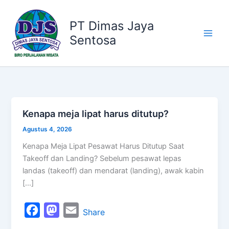
Kategori
Lewati
ke
PT Dimas Jaya
konten
Sentosa
Kenapa meja lipat harus ditutup?
Kenapa
meja
Agustus 4, 2026
lipat
Kenapa Meja Lipat Pesawat Harus Ditutup Saat
harus
Takeoff dan Landing? Sebelum pesawat lepas
ditutup?
landas (takeoff) dan mendarat (landing), awak kabin
[…]
F
M
E
Share
a
a
m