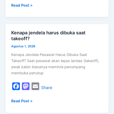
Read Post »
c
s
a
e
t
i
b
o
l
o
d
Kenapa jendela harus dibuka saat
Kenapa
o
o
takeoff?
jendela
k
n
harus
Agustus 1, 2026
dibuka
Kenapa Jendela Pesawat Harus Dibuka Saat
saat
Takeoff? Saat pesawat akan lepas landas (takeoff),
takeoff?
awak kabin biasanya meminta penumpang
membuka penutup
F
M
E
Share
a
a
m
Read Post »
c
s
a
e
t
i