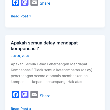
F
M
E
Share
a
a
m
Read Post »
c
s
a
e
t
i
b
o
l
o
d
Apakah semua delay mendapat
Apakah
o
o
kompensasi?
semua
k
n
delay
Juli 29, 2026
mendapat
Apakah Semua Delay Penerbangan Mendapat
kompensasi?
Kompensasi? Tidak semua keterlambatan (delay)
penerbangan secara otomatis memberikan hak
kompensasi kepada penumpang. Hak atas
F
M
E
Share
a
a
m
Read Post »
c
s
a