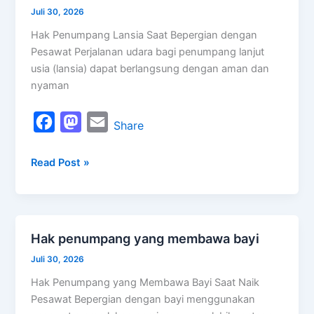
o
o
penumpang
Juli 30, 2026
k
n
lansia
Hak Penumpang Lansia Saat Bepergian dengan
saat
Pesawat Perjalanan udara bagi penumpang lanjut
bepergian
usia (lansia) dapat berlangsung dengan aman dan
nyaman
F
M
E
Share
a
a
m
Read Post »
c
s
a
e
t
i
b
o
l
o
d
Hak penumpang yang membawa bayi
Hak
o
o
penumpang
Juli 30, 2026
k
n
yang
Hak Penumpang yang Membawa Bayi Saat Naik
membawa
Pesawat Bepergian dengan bayi menggunakan
bayi