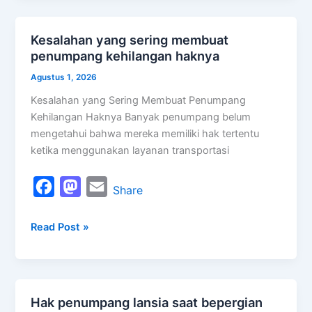
b
o
l
o
d
Kesalahan yang sering membuat
Kesalahan
o
o
penumpang kehilangan haknya
yang
k
n
sering
Agustus 1, 2026
membuat
Kesalahan yang Sering Membuat Penumpang
penumpang
Kehilangan Haknya Banyak penumpang belum
kehilangan
mengetahui bahwa mereka memiliki hak tertentu
haknya
ketika menggunakan layanan transportasi
F
M
E
Share
a
a
m
Read Post »
c
s
a
e
t
i
b
o
l
o
d
Hak penumpang lansia saat bepergian
Hak